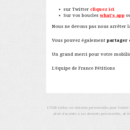
sur Twitter
cliquez ici
Sur vos boucles
what's app
o
Nous ne devons pas nous arrêter l
Vous pouvez également
partager c
Un grand merci pour votre mobili
L'équipe de France Pétitions
L'UDR utilise vos données personnelles pour traiter 
droit d’accéder à vos données personnelles, de le