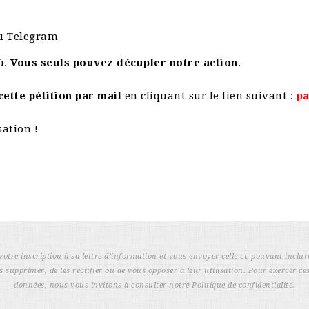
u Telegram
à.
Vous seuls pouvez décupler notre action
.
ette pétition par mail
en cliquant sur le lien suivant :
pa
sation !
votre inscription à sa lettre d’information et vous envoyer celle-ci, pouvant inclur
s supprimer, de les rectifier ou de vous opposer à leur utilisation. Pour exercer ces
données, nous vous invitons à consulter notre Politique de confidentialité.