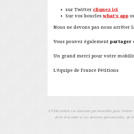
sur Twitter
cliquez ici
Sur vos boucles
what's app
o
Nous ne devons pas nous arrêter l
Vous pouvez également
partager c
Un grand merci pour votre mobili
L'équipe de France Pétitions
L'UDR utilise vos données personnelles pour traiter 
droit d’accéder à vos données personnelles, de le