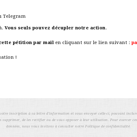
u Telegram
à.
Vous seuls pouvez décupler notre action
.
ette pétition par mail
en cliquant sur le lien suivant :
pa
sation !
votre inscription à sa lettre d’information et vous envoyer celle-ci, pouvant inclur
s supprimer, de les rectifier ou de vous opposer à leur utilisation. Pour exercer ces
données, nous vous invitons à consulter notre Politique de confidentialité.