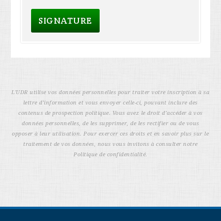
L'UDR utilise vos données personnelles pour traiter votre inscription à sa
lettre d’information et vous envoyer celle-ci, pouvant inclure des
contenus de prospection politique. Vous avez le droit d’accéder à vos
données personnelles, de les supprimer, de les rectifier ou de vous
opposer à leur utilisation. Pour exercer ces droits et en savoir plus sur le
traitement de vos données, nous vous invitons à consulter notre
Politique de confidentialité.